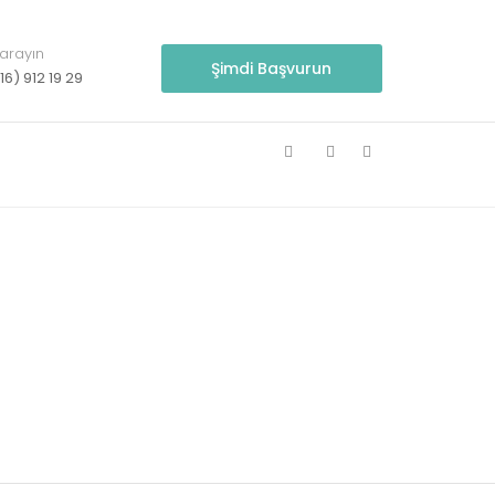
 arayın
Şimdi Başvurun
16) 912 19 29