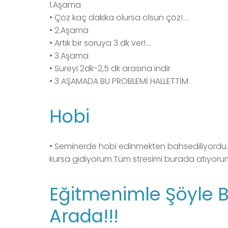
1.Aşama
• Çöz kaç dakika olursa olsun çöz!….
• 2.Aşama
• Artık bir soruya 3 dk ver!….
• 3.Aşama
• Süreyi 2dk-2,5 dk arasına indir
• 3 AŞAMADA BU PROBLEMİ HALLETTİM
Hobi
• Seminerde hobi edinmekten bahsediliyord
kursa gidiyorum.Tüm stresimi burada atıyorum
Eğitmenimle Şöyle B
Arada!!!