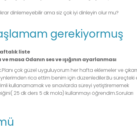
ar dinlemeyebilir ama siz çok iyi dinleyin olur mu?
 başlamam gerekiyormuş
ftalık liste
a ve masa Odanın ses ve ışığının ayarlanması
k.Planı çok güzel uyguluyorum her hafta eklemeler ve çıka
nlerimden rica ettim benim için düzenlediler.Bu süreçteki
verimli kullanamamak ve sınavlarda süreyi yetiştirememek
ini( 25 dk ders 5 dk mola) kullanmayı öğrendim.Soruları
ümü