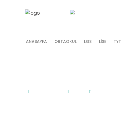
ANASAYFA
ORTAOKUL
LGS
LISE
TYT
LGS Çalışma Alışka
24 Şubat 2017
Genel
by
admin