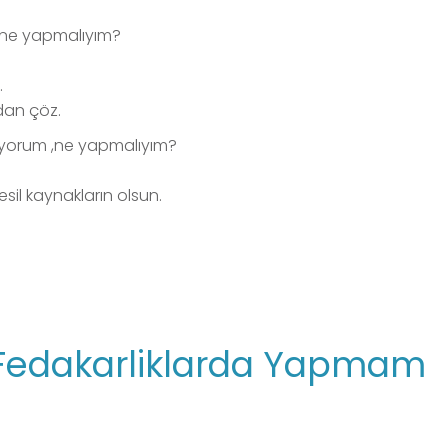
ne yapmalıyım?
.
adan çöz.
miyorum ,ne yapmalıyım?
esil kaynakların olsun.
i Fedakarliklarda Yapmam