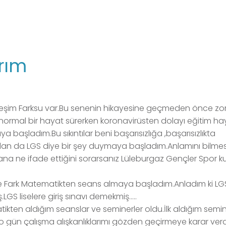
arım
ardeşim Farksu var.Bu senenin hikayesine geçmeden önce zo
 normal bir hayat sürerken koronavirüsten dolayı eğitim h
a başladım.Bu sıkıntılar beni başarısızlığa ,başarısızlıkta
ımdan da LGS diye bir şey duymaya başladım.Anlamını bil
a ne ifade ettiğini sorarsanız Lüleburgaz Gençler Spor k
ihte Fark Matematikten seans almaya başladım.Anladım ki LGS
GS liselere giriş sınavı demekmiş…..
kten aldığım seanslar ve seminerler oldu.İlk aldığım semi
 o gün çalışma alışkanlıklarımı gözden geçirmeye karar ver