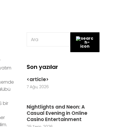
r
Son yazılar
ayatım
<article>
mesemde
7 Ağu, 2026
ulübü
 bir
Nightlights and Neon: A
Casual Evening in Online
ner
Casino Entertainment
dim.
29 Tem, 2026