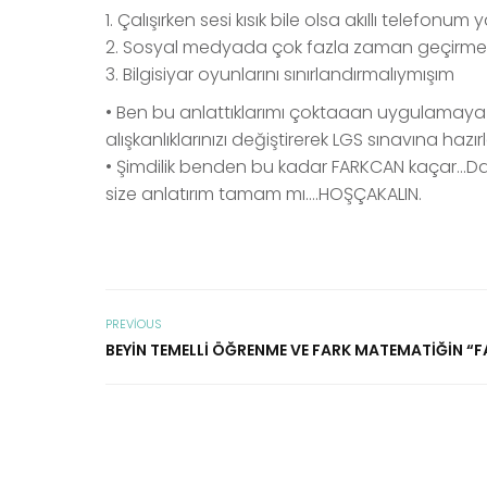
1. Çalışırken sesi kısık bile olsa akıllı telef
2. Sosyal medyada çok fazla zaman geçirm
3. Bilgisiyar oyunlarını sınırlandırmalıymışım
• Ben bu anlattıklarımı çoktaaan uygulamaya
alışkanlıklarınızı değiştirerek LGS sınavına haz
• Şimdilik benden bu kadar FARKCAN kaçar…Da
size anlatırım tamam mı….HOŞÇAKALIN.
PREVIOUS
BEYIN TEMELLI ÖĞRENME VE FARK MATEMATIĞIN “F