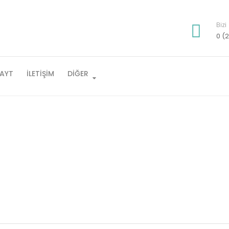
Bizi
0 (2
AYT
İLETIŞIM
DIĞER
nlıkları