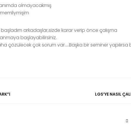
onum yanımda olmayacakmış
ememliymişim
 başladım arkadaşlar,sizde karar verip önce çalışma
ırlanmaya başlayabilirsiniz.
ha çözülecek çok sorum var…..Başka bir seminer yapılırsa
ARK”I
LGS’YE NASIL ÇAL