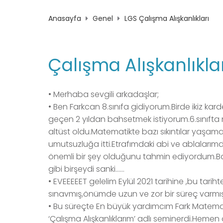
Anasayfa
Genel
LGS Çalışma Alışkanlıkları
Çalışma Alışkanlıkl
• Merhaba sevgili arkadaşlar;
• Ben Farkcan 8.sınıfa gidiyorum.Birde ikiz k
geçen 2 yıldan bahsetmek istiyorum.6.sınıfta
altüst oldu.Matematikte bazı sıkıntılar yaşamay
umutsuzluğa itti.Etrafımdaki abi ve ablalar
önemli bir şey olduğunu tahmin ediyordum.Ban
gibi birşeydi sanki……
• EVEEEEET gelelim Eylül 2021 tarihine ,bu tar
sınavmış,önümde uzun ve zor bir süreç varmış.L
• Bu süreçte En büyük yardımcım Fark Matemati
‘Çalışma Alışkanlıklarım’ adlı seminerdi.Hemen