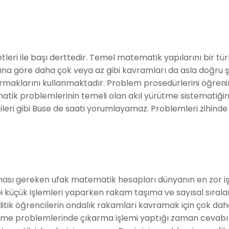
leri ile başı derttedir. Temel matematik yapılarını bir tür
na göre daha çok veya az gibi kavramları da asla doğru ş
maklarını kullanmaktadır. Problem prosedürlerini öğren
atik problemlerinin temeli olan akıl yürütme sistematiği
encileri gibi Buse de saati yorumlayamaz. Problemleri zihinde
ması gereken ufak matematik hesapları dünyanın en zor işi
 küçük işlemleri yaparken rakam taşıma ve sayısal sıral
tik öğrencilerin ondalık rakamları kavramak için çok dah
ürütme problemlerinde çıkarma işlemi yaptığı zaman cevabı 