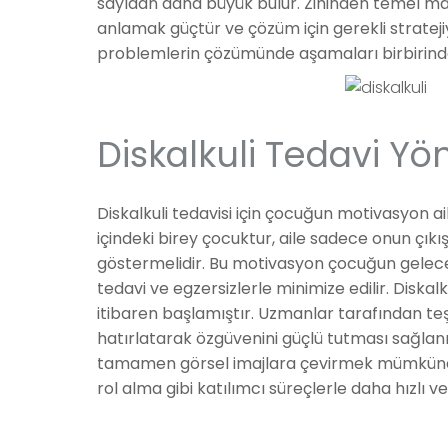
sayıdan daha büyük bulur. Zihinden temel mat
anlamak güçtür ve çözüm için gerekli stratejiy
problemlerin çözümünde aşamaları birbirinden
Diskalkuli Tedavi Yö
Diskalkuli tedavisi için çocuğun motivasyon a
içindeki birey çocuktur, aile sadece onun çıkı
göstermelidir. Bu motivasyon çocuğun geleceğ
tedavi ve egzersizlerle minimize edilir. Diska
itibaren başlamıştır. Uzmanlar tarafından t
hatırlatarak özgüvenini güçlü tutması sağla
tamamen görsel imajlara çevirmek mümkündü
rol alma gibi katılımcı süreçlerle daha hızlı v