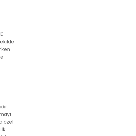
lü
ekilde
irken
ne
dir.
amayı
a özel
ilk