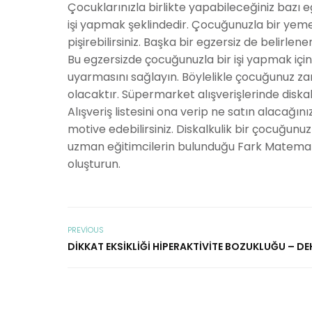
Çocuklarınızla birlikte yapabileceğiniz bazı egz
işi yapmak şeklindedir. Çocuğunuzla bir yeme
pişirebilirsiniz. Başka bir egzersiz de belir
Bu egzersizde çocuğunuzla bir işi yapmak içi
uyarmasını sağlayın. Böylelikle çocuğunuz z
olacaktır. Süpermarket alışverişlerinde diskal
Alışveriş listesini ona verip ne satın alacağın
motive edebilirsiniz. Diskalkulik bir çocuğu
uzman eğitimcilerin bulunduğu Fark Matemati
oluşturun.
PREVIOUS
DIKKAT EKSIKLIĞI HIPERAKTIVITE BOZUKLUĞU – DE