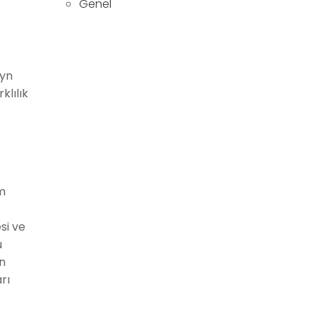
Genel
eyn
klılık
am
si ve
u
in
rı