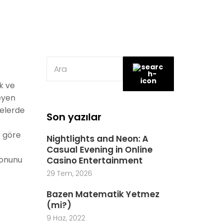
k ve
leyen
telerde
Son yazılar
e göre
Nightlights and Neon: A
Casual Evening in Online
yonunu
Casino Entertainment
29 Tem, 2026
Bazen Matematik Yetmez
(mi?)
9 Haz, 2022