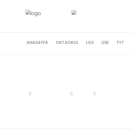
ANASAYFA
ORTAOKUL
LGS
LISE
TYT
Diskalkuli
2 Haziran 2022
Genel
Diskalkuli
,
Diskalk