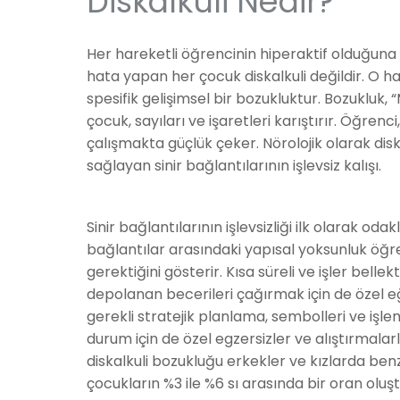
Diskalkuli Nedir?
Her hareketli öğrencinin hiperaktif olduğuna
hata yapan her çocuk diskalkuli değildir. O hald
spesifik gelişimsel bir bozukluktur. Bozukluk, 
çocuk, sayıları ve işaretleri karıştırır. Öğren
çalışmakta güçlük çeker. Nörolojik olarak diska
sağlayan sinir bağlantılarının işlevsiz kalışı.
Sinir bağlantılarının işlevsizliği ilk olarak 
bağlantılar arasındaki yapısal yoksunluk öğr
gerektiğini gösterir. Kısa süreli ve işler bellek
depolanan becerileri çağırmak için de özel e
gerekli stratejik planlama, sembolleri ve işle
durum için de özel egzersizler ve alıştırmalarl
diskalkuli bozukluğu erkekler ve kızlarda benz
çocukların %3 ile %6 sı arasında bir oran oluşt