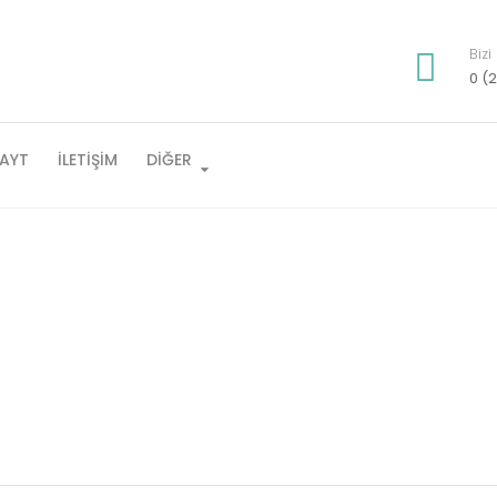
Bizi
0 (2
AYT
İLETIŞIM
DIĞER
uli belirtileri
,
Diskalkuli nedir
,
Diskalkuli nedir ve nasıl anlaşılır
,
Di