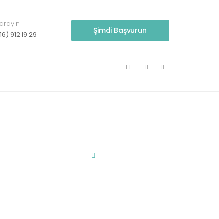
 arayın
Şimdi Başvurun
16) 912 19 29
skalkuli test
,
Diskalkulitik
by
Fark Matematik