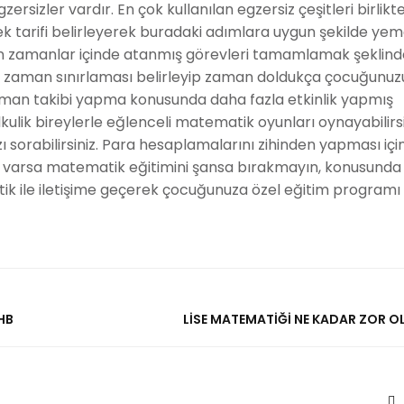
ersizler vardır. En çok kullanılan egzersiz çeşitleri birlikte
k tarifi belirleyerek buradaki adımlara uygun şekilde ye
lenen zamanlar içinde atanmış görevleri tamamlamak şeklind
n zaman sınırlaması belirleyip zaman doldukça çocuğunuzu
aman takibi yapma konusunda daha fazla etkinlik yapmış
kulik bireylerle eğlenceli matematik oyunları oynayabilirsi
ızı sorabilirsiniz. Para hesaplamalarını zihinden yapması içi
nuz varsa matematik eğitimini şansa bırakmayın, konusunda
k ile iletişime geçerek çocuğunuza özel eğitim programı
HB
LISE MATEMATIĞI NE KADAR ZOR OL