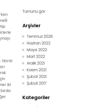
Tümünü gör
erken
melli
Arşivler
hip
irlerle
Temmuz 2026
aşmayı
Haziran 2022
Mayıs 2022
Mart 2022
. Nöral
Aralık 2021
arı
Kasım 2021
arak
Şubat 2021
çin
Şubat 2017
Her iki
klarda
iğer
Kategoriler