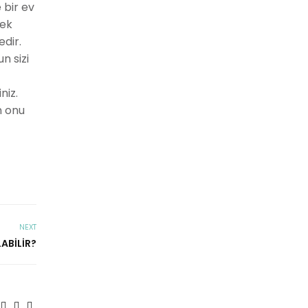
 bir ev
mek
edir.
n sizi
niz.
n onu
NEXT
ABILIR?