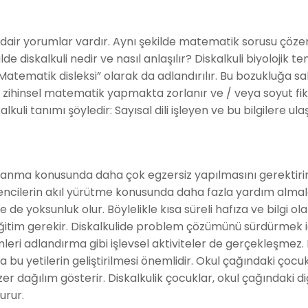
 dair yorumlar vardır. Aynı şekilde matematik sorusu çöz
e diskalkuli nedir ve nasıl anlaşılır? Diskalkuli biyolojik te
“Matematik disleksi” olarak da adlandırılır. Bu bozukluğa sa
ci, zihinsel matematik yapmakta zorlanır ve / veya soyut fik
lkuli tanımı şöyledir: Sayısal dili işleyen ve bu bilgilere ul
odaklanma konusunda daha çok egzersiz yapılmasını gerektirir
encilerin akıl yürütme konusunda daha fazla yardım almal
te de yoksunluk olur. Böylelikle kısa süreli hafıza ve bilgi ol
ğitim gerekir. Diskalkulide problem çözümünü sürdürmek i
mleri adlandırma gibi işlevsel aktiviteler de gerçekleşmez. 
a bu yetilerin geliştirilmesi önemlidir. Okul çağındaki çocu
er dağılım gösterir. Diskalkulik çocuklar, okul çağındaki d
urur.