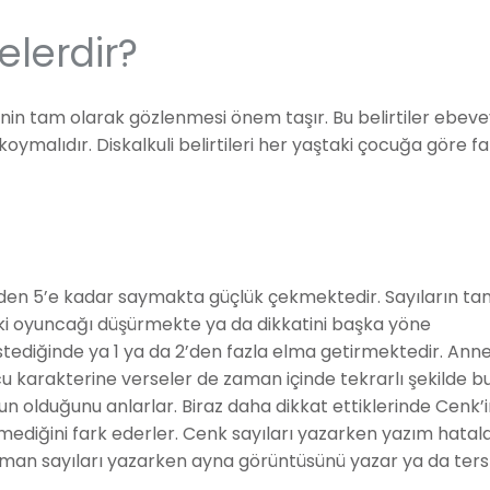
Nelerdir?
erinin tam olarak gözlenmesi önem taşır. Bu belirtiler ebev
oymalıdır. Diskalkuli belirtileri her yaştaki çocuğa göre far
 1’den 5’e kadar saymakta güçlük çekmektedir. Sayıların t
eki oyuncağı düşürmekte ya da dikkatini başka yöne
stediğinde ya 1 ya da 2’den fazla elma getirmektedir. Anne
 karakterine verseler de zaman içinde tekrarlı şekilde b
run olduğunu anlarlar. Biraz daha dikkat ettiklerinde Cenk’
ediğini fark ederler. Cenk sayıları yazarken yazım hatala
zaman sayıları yazarken ayna görüntüsünü yazar ya da ters