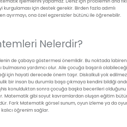
ematik işlemlerini yapamaz. Deniz için problemin ana fikr
i kurgulaması için destek gerekir. Birden fazla adımlı
 ayırmayı, ona özel egzersizler bütünü ile öğrenebilir.
ntemleri Nelerdir?
ilenin de çabaya göstermesi önemlidir. Bu noktada labiren
şı bulmasına yardımcı olur. Aile çocuğa başarılı olabileceği
i için hayati derecede önem taşır. Diskalkuli yok edilme
lkulik bir insan bu durumla başa çıkmaya kendini bildiği an
eşhis konulduktan sonra çocuğa başka becerileri olduğunu
nır. Matematik gibi soyut kavramlardan oluşan eğitim büt
r. Fark Matematik görsel sunum, oyun izleme ya da oyu
e kalıcı öğrenim sağlar.