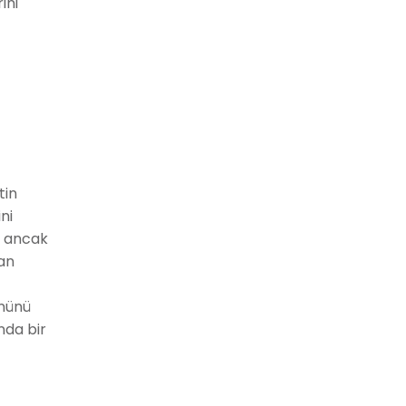
ini
tin
ni
z ancak
dan
ününü
nda bir